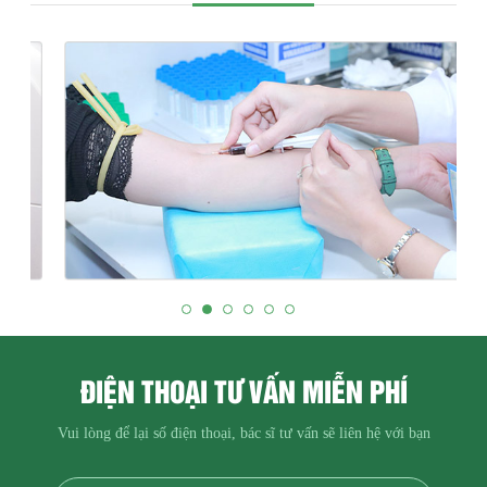
ĐIỆN THOẠI TƯ VẤN MIỄN PHÍ
Vui lòng để lại số điện thoại, bác sĩ tư vấn sẽ liên hệ với bạn