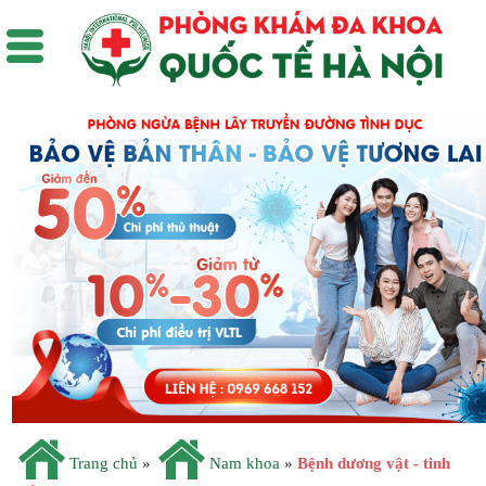
Trang chủ
»
Nam khoa
»
Bệnh dương vật - tinh