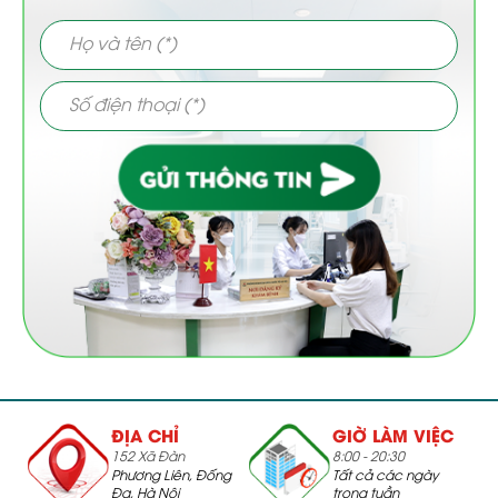
ĐỊA CHỈ
GIỜ LÀM VIỆC
152 Xã Đàn
8:00 - 20:30
Phương Liên, Đống
Tất cả các ngày
Đa, Hà Nội
trong tuần