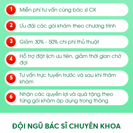
Miễn phí tư vấn cùng bác sĩ CK
Ưu đãi các gói khám theo chương trình
Giảm 30% - 50% chi phí thủ thuật
Hỗ trợ đặt lịch ưu tiên, giảm thời gian chờ
đợi
Tư vấn trực tuyến trước và sau khi thăm
khám
Nhận các quyền lợi và quà tặng theo
từng gói khám áp dụng trong tháng
ĐỘI NGŨ BÁC SĨ CHUYÊN KHOA