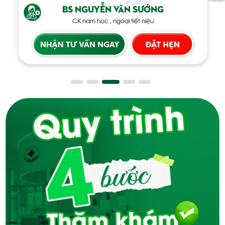
BS NGUYỄN THỊ QUY
CK I DA LIỄU - BỆNH XÃ HỘI