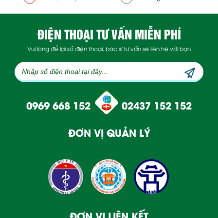
ĐIỆN THOẠI TƯ VẤN MIỄN PHÍ
Vui lòng để lại số điện thoại, bác sĩ tư vấn sẽ liên hệ với bạn
0969 668 152
02437 152 152
ĐƠN VỊ QUẢN LÝ
ĐƠN VỊ LIÊN KẾT