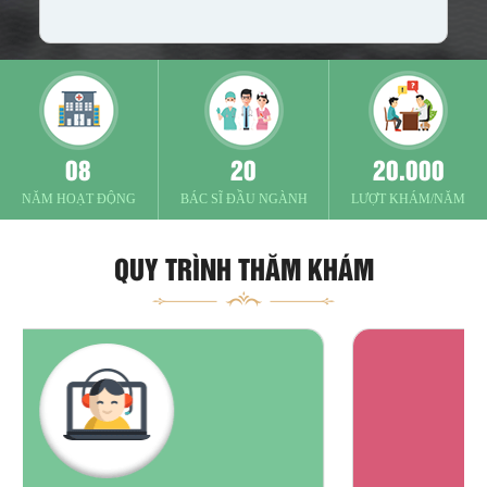
08
20
20.000
NĂM HOẠT ĐỘNG
BÁC SĨ ĐẦU NGÀNH
LƯỢT KHÁM/NĂM
QUY TRÌNH THĂM KHÁM