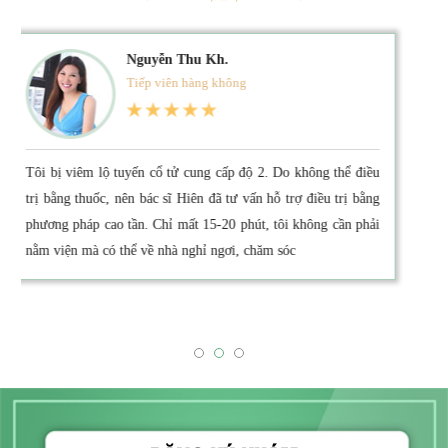
Hoàng Thu Ng.
Tiếp viên hàng không
Khác với nhiều cơ sở y tế khác, Phòng khám áp dụng mô hình
1 bác sĩ - 1 bệnh nhân nên tôi cảm thấy rất yên tâm để chia sẻ
với bác sĩ những vấn đề nhạy cảm. Tại đây, tôi được hướng
dẫn làm một số xét nghiệm, siêu âm cần thiết trong các phòng
riêng biệt, sạch sẽ. Việc dùng máy sóng ngắn giúp tôi thấy
bệnh được cải thiện hơn rất nhiều.