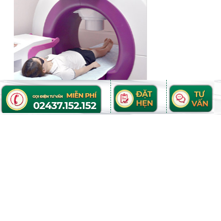
ĐIỆN THOẠI TƯ VẤN MIỄN PHÍ
Vui lòng để lại số điện thoại, bác sĩ tư vấn sẽ liên hệ với bạn