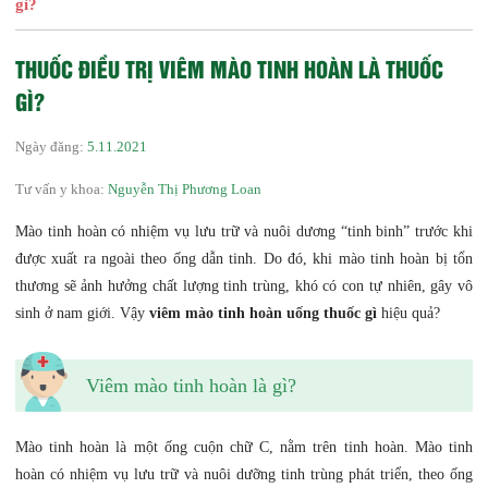
gì?
THUỐC ĐIỀU TRỊ VIÊM MÀO TINH HOÀN LÀ THUỐC
GÌ?
Ngày đăng:
5.11.2021
Tư vấn y khoa:
Nguyễn Thị Phương Loan
Mào tinh hoàn có nhiệm vụ lưu trữ và nuôi dương “tinh binh” trước khi
được xuất ra ngoài theo ống dẫn tinh. Do đó, khi mào tinh hoàn bị tổn
thương sẽ ảnh hưởng chất lượng tinh trùng, khó có con tự nhiên, gây vô
sinh ở nam giới. Vậy
viêm mào tinh hoàn uống thuốc gì
hiệu quả?
Viêm mào tinh hoàn là gì?
Mào tinh hoàn là một ống cuộn chữ C, nằm trên tinh hoàn. Mào tinh
hoàn có nhiệm vụ lưu trữ và nuôi dưỡng tinh trùng phát triển, theo ống