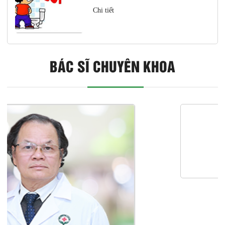
Chi tiết
BÁC SĨ CHUYÊN KHOA
B.s Trần Văn Vỵ
CK II Nam học - Tiết niệu
CHI TIẾT