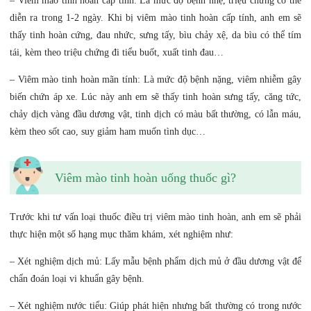
– Viêm mào tinh hoàn cấp tính: Là mức độ bệnh nhẹ, triệu chứng có thể
diễn ra trong 1-2 ngày. Khi bị viêm mào tinh hoàn cấp tính, anh em sẽ
thấy tinh hoàn cứng, đau nhức, sưng tấy, bìu chảy xệ, da bìu có thể tím
tái, kèm theo triệu chứng đi tiểu buốt, xuất tinh đau…
– Viêm mào tinh hoàn mãn tính: Là mức độ bệnh nặng, viêm nhiễm gây
biến chứn áp xe. Lúc này anh em sẽ thấy tinh hoàn sưng tấy, căng tức,
chảy dịch vàng đầu dương vật, tinh dịch có màu bất thường, có lẫn máu,
kèm theo sốt cao, suy giảm ham muốn tình dục…
Viêm mào tinh hoàn uống thuốc gì?
Trước khi tư vấn loại thuốc điều trị viêm mào tinh hoàn, anh em sẽ phải
thực hiện một số hạng mục thăm khám, xét nghiệm như:
– Xét nghiệm dịch mủ: Lấy mẫu bệnh phẩm dịch mủ ở đầu dương vật để
chẩn đoán loại vi khuẩn gây bệnh.
– Xét nghiệm nước tiểu: Giúp phát hiện nhưng bất thường có trong nước