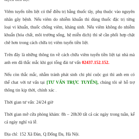
Viêm tuyến tiền liệt có thể điều trị bằng thuốc tây, phụ thuộc vào nguyên
nhân gây bệnh. Nếu viêm do nhiễm khuẩn thì dùng thuốc đặc trị từng
loại vi khuẩn, thuốc chống viêm, kháng sinh. Nếu viêm không do nhiễm
khuẩn (hóa chất, môi trường sống, hệ miễn dịch) thì sẽ cần phối hợp chặt
chẽ hơn trong cách chữa trị viêm tuyến tiền liệt.
Trên đây là những thông tin về cách chữa viêm tuyến tiền liệt tại nhà mà
anh em đã thắc mắc khi gọi tổng đài tư vấn
02437.152.152.
Nếu còn thắc mắc, nhằm tránh phát sinh chi phí cuộc gọi thì anh em có
thể chat với tư vấn tại
[TƯ VẤN TRỰC TUYẾN],
chúng tôi sẽ hỗ trợ
thông tin kịp thời, chính xác .
Thời gian tư vấn: 24/24 giờ
Thời gian mở cửa phòng khám: 8h – 20h30 tất cả các ngày trong tuần, kể
cả ngày nghỉ và lễ.
Địa chỉ: 152 Xã Đàn, Q.Đống Đa, Hà Nội.