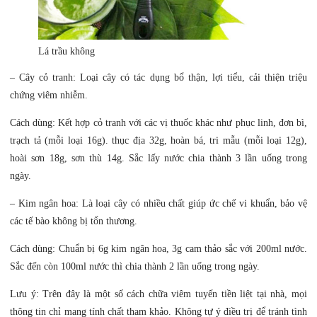
Lá trầu không
– Cây cỏ tranh: Loại cây có tác dụng bổ thận, lợi tiểu, cải thiện triệu
chứng viêm nhiễm.
Cách dùng: Kết hợp cỏ tranh với các vị thuốc khác như phục linh, đơn bì,
trạch tả (mỗi loại 16g). thục địa 32g, hoàn bá, tri mẫu (mỗi loại 12g),
hoài sơn 18g, sơn thù 14g. Sắc lấy nước chia thành 3 lần uống trong
ngày.
– Kim ngân hoa: Là loại cây có nhiều chất giúp ức chế vi khuẩn, bảo vệ
các tế bào không bị tổn thương.
Cách dùng: Chuẩn bị 6g kim ngân hoa, 3g cam thảo sắc với 200ml nước.
Sắc đến còn 100ml nước thì chia thành 2 lần uống trong ngày.
Lưu ý: Trên đây là một số cách chữa viêm tuyến tiền liệt tại nhà, mọi
thông tin chỉ mang tính chất tham khảo. Không tự ý điều trị để tránh tình