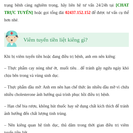
trạng bệnh càng nghiêm trọng, hãy liên hệ tư vấn 24/24h tại
[CHAT
TRỰC TUYẾN]
hoặc gọi tổng đài
02437.152.152
để được tư vấn cụ thể
hơn nhé.
Viêm tuyến tiền liệt kiêng gì?
Khi bị viêm tuyến tiền hoặc đang điều trị bệnh, anh em nên kiêng:
– Thực phẩm cay nóng như ớt, muối tiêu…để tránh gây ngứa ngáy khó
chịu bên trong và vùng sinh dục.
– Thực phẩm dầu mỡ: Anh em nên hạn chế thức ăn nhiều dầu mỡ vì chứa
nhiều cholesterone ảnh hưởng quá trình phục hồi điều trị bệnh.
– Hạn chế bia rượu, không hút thuốc hay sử dụng chất kích thích để tránh
ảnh hưởng đến chất lượng tinh trùng.
– Nên kiêng quan hệ tình dục, thủ dâm trong thời gian điều trị viêm
tuyến tiền liệt.