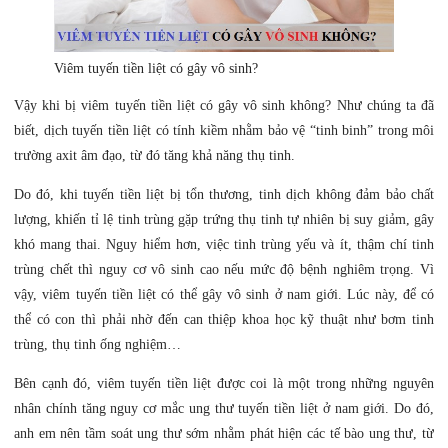
Viêm tuyến tiền liệt có gây vô sinh?
Vậy khi bị viêm tuyến tiền liệt có gây vô sinh không? Như chúng ta đã
biết, dịch tuyến tiền liệt có tính kiềm nhằm bảo vệ “tinh binh” trong môi
trường axit âm đạo, từ đó tăng khả năng thụ tinh.
Do đó, khi tuyến tiền liệt bị tổn thương, tinh dịch không đảm bảo chất
lượng, khiến tỉ lệ tinh trùng gặp trứng thụ tinh tự nhiên bị suy giảm, gây
khó mang thai. Nguy hiểm hơn, việc tinh trùng yếu và ít, thậm chí tinh
trùng chết thì nguy cơ vô sinh cao nếu mức độ bệnh nghiêm trọng. Vì
vậy, viêm tuyến tiền liệt có thể gây vô sinh ở nam giới. Lúc này, để có
thể có con thì phải nhờ đến can thiệp khoa học kỹ thuật như bơm tinh
trùng, thụ tinh ống nghiệm…
Bên cạnh đó, viêm tuyến tiền liệt được coi là một trong những nguyên
nhân chính tăng nguy cơ mắc ung thư tuyến tiền liệt ở nam giới. Do đó,
anh em nên tầm soát ung thư sớm nhằm phát hiện các tế bào ung thư, từ