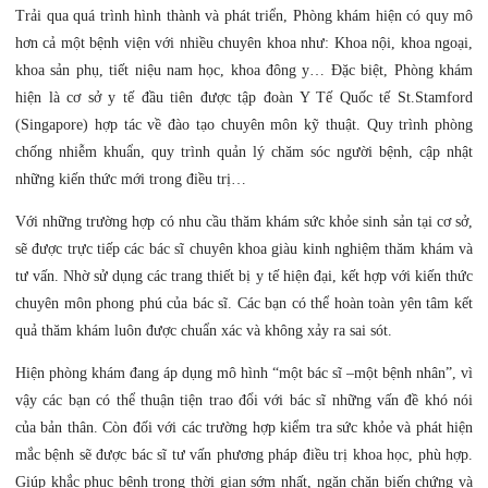
Trải qua quá trình hình thành và phát triển, Phòng khám hiện có quy mô
hơn cả một bệnh viện với nhiều chuyên khoa như: Khoa nội, khoa ngoại,
khoa sản phụ, tiết niệu nam học, khoa đông y… Đặc biệt, Phòng khám
hiện là cơ sở y tế đầu tiên được tập đoàn Y Tế Quốc tế St.Stamford
(Singapore) hợp tác về đào tạo chuyên môn kỹ thuật. Quy trình phòng
chống nhiễm khuẩn, quy trình quản lý chăm sóc người bệnh, cập nhật
những kiến thức mới trong điều trị…
Với những trường hợp có nhu cầu thăm khám sức khỏe sinh sản tại cơ sở,
sẽ được trực tiếp các bác sĩ chuyên khoa giàu kinh nghiệm thăm khám và
tư vấn. Nhờ sử dụng các trang thiết bị y tế hiện đại, kết hợp với kiến thức
chuyên môn phong phú của bác sĩ. Các bạn có thể hoàn toàn yên tâm kết
quả thăm khám luôn được chuẩn xác và không xảy ra sai sót.
Hiện phòng khám đang áp dụng mô hình “một bác sĩ –một bệnh nhân”, vì
vậy các bạn có thể thuận tiện trao đổi với bác sĩ những vấn đề khó nói
của bản thân. Còn đối với các trường hợp kiểm tra sức khỏe và phát hiện
mắc bệnh sẽ được bác sĩ tư vấn phương pháp điều trị khoa học, phù hợp.
Giúp khắc phục bệnh trong thời gian sớm nhất, ngăn chặn biến chứng và