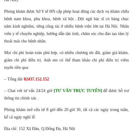
Phòng khám được Sở Y tế HN cấp phép hoạt động các dịch vụ khám chữa
bệnh nam khoa, phụ khoa, bệnh xã hội…Đội ngũ bác sĩ có hàng chục
năm kinh nghiệm, từng công tác ở nhiều bệnh viện lớn tại Hà Nội. Nhân
viên y tế chuyên nghiệp, hướng dẫn tận tình, chăm sóc chu đáo tạo tâm lý
thoải mái cho bệnh nhân.
Mọi chi phí hoàn toàn phù hợp, có nhiều chương ưu đãi, giảm giá khám,
giảm chi phí điều trị. Anh em có thể tham khảo chi phí điều trị viêm
tuyến tiền qua:
– Tổng đài
02437.152.152
– Chat với tư vấn 24/24 giờ
[TƯ VẤN TRỰC TUYẾN]
để được hỗ trợ
thông tin chính xác .
Phòng khám mở cửa từ 8 giờ đến 20 giờ 30, tất cả các ngày trong tuần,
kể cả ngày nghỉ lễ.
Địa chỉ: 152 Xã Đàn, Q.Đống Đa, Hà Nội