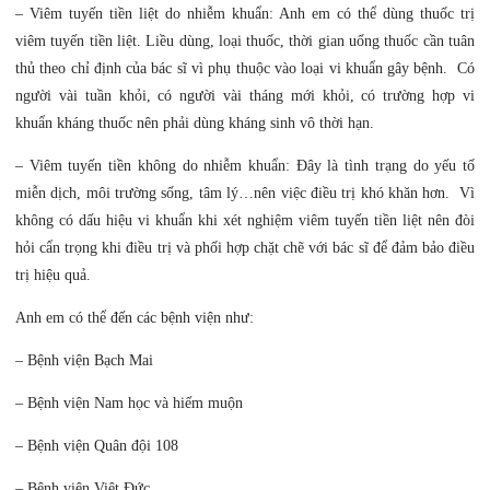
– Viêm tuyến tiền liệt do nhiễm khuẩn: Anh em có thể dùng thuốc trị
viêm tuyến tiền liệt. Liều dùng, loại thuốc, thời gian uống thuốc cần tuân
thủ theo chỉ định của bác sĩ vì phụ thuộc vào loại vi khuẩn gây bệnh. Có
người vài tuần khỏi, có người vài tháng mới khỏi, có trường hợp vi
khuẩn kháng thuốc nên phải dùng kháng sinh vô thời hạn.
– Viêm tuyến tiền không do nhiễm khuẩn: Đây là tình trạng do yếu tố
miễn dịch, môi trường sống, tâm lý…nên việc điều trị khó khăn hơn. Vì
không có dấu hiệu vi khuẩn khi xét nghiệm viêm tuyến tiền liệt nên đòi
hỏi cẩn trọng khi điều trị và phối hợp chặt chẽ với bác sĩ để đảm bảo điều
trị hiệu quả.
Anh em có thể đến các bệnh viện như:
– Bệnh viện Bạch Mai
– Bệnh viện Nam học và hiếm muộn
– Bệnh viện Quân đội 108
– Bệnh viện Việt Đức