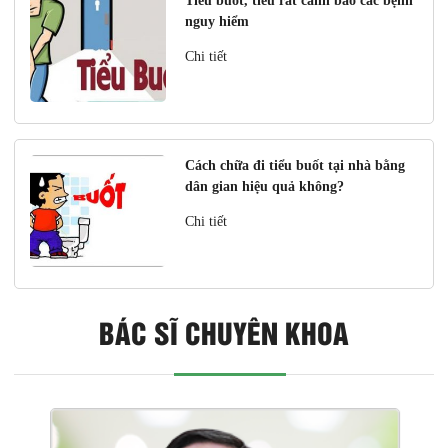
Tiểu buốt, tiểu rắt cảnh báo các bệnh
nguy hiểm
Chi tiết
Cách chữa đi tiểu buốt tại nhà bằng
dân gian hiệu quả không?
Chi tiết
BÁC SĨ CHUYÊN KHOA