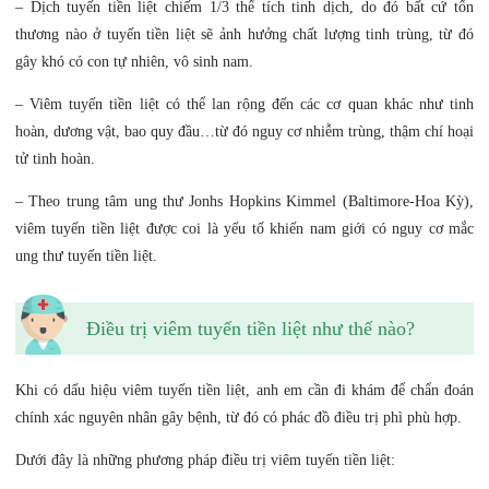
– Dịch tuyến tiền liệt chiếm 1/3 thể tích tinh dịch, do đó bất cứ tổn
thương nào ở tuyến tiền liệt sẽ ảnh hưởng chất lượng tinh trùng, từ đó
gây khó có con tự nhiên, vô sinh nam.
– Viêm tuyến tiền liệt có thể lan rộng đến các cơ quan khác như tinh
hoàn, dương vật, bao quy đầu…từ đó nguy cơ nhiễm trùng, thậm chí hoại
tử tinh hoàn.
– Theo trung tâm ung thư Jonhs Hopkins Kimmel (Baltimore-Hoa Kỳ),
viêm tuyến tiền liệt được coi là yếu tố khiến nam giới có nguy cơ mắc
ung thư tuyến tiền liệt.
Điều trị viêm tuyến tiền liệt như thế nào?
Khi có dấu hiệu viêm tuyến tiền liệt, anh em cần đi khám để chẩn đoán
chính xác nguyên nhân gây bệnh, từ đó có phác đồ điều trị phì phù hợp.
Dưới đây là những phương pháp điều trị viêm tuyến tiền liệt: