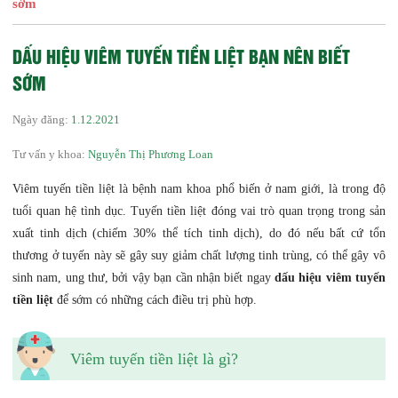
sớm
DẤU HIỆU VIÊM TUYẾN TIỀN LIỆT BẠN NÊN BIẾT
SỚM
Ngày đăng:
1.12.2021
Tư vấn y khoa:
Nguyễn Thị Phương Loan
Viêm tuyến tiền liệt là bệnh nam khoa phổ biến ở nam giới, là trong độ
tuổi quan hệ tình dục. Tuyến tiền liệt đóng vai trò quan trọng trong sản
xuất tinh dịch (chiếm 30% thể tích tinh dịch), do đó nếu bất cứ tổn
thương ở tuyến này sẽ gây suy giảm chất lượng tinh trùng, có thể gây vô
sinh nam, ung thư, bởi vậy bạn cần nhận biết ngay
dấu hiệu viêm tuyến
tiền liệt
để sớm có những cách điều trị phù hợp.
Viêm tuyến tiền liệt là gì?