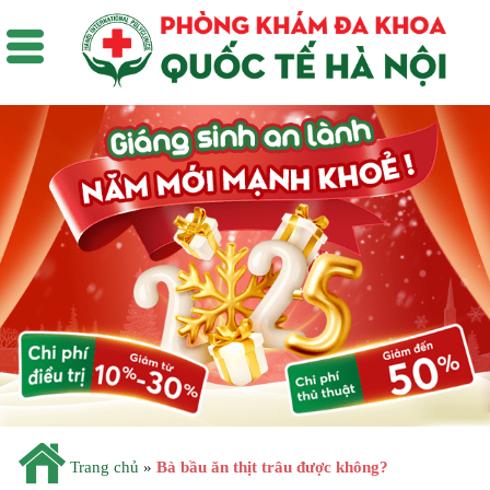
Trang chủ
»
Bà bầu ăn thịt trâu được không?