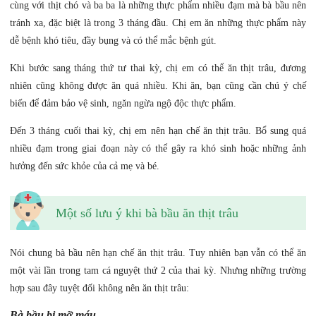
cùng với thịt chó và ba ba là những thực phẩm nhiều đạm mà bà bầu nên
tránh xa, đặc biệt là trong 3 tháng đầu. Chị em ăn những thực phẩm này
dễ bệnh khó tiêu, đầy bụng và có thể mắc bệnh gút.
Khi bước sang tháng thứ tư thai kỳ, chị em có thể ăn thịt trâu, đương
nhiên cũng không được ăn quá nhiều. Khi ăn, bạn cũng cần chú ý chế
biến để đảm bảo vệ sinh, ngăn ngừa ngộ độc thực phẩm.
Đến 3 tháng cuối thai kỳ, chị em nên hạn chế ăn thịt trâu. Bổ sung quá
nhiều đạm trong giai đoạn này có thể gây ra khó sinh hoặc những ảnh
hưởng đến sức khỏe của cả mẹ và bé.
Một số lưu ý khi bà bầu ăn thịt trâu
Nói chung bà bầu nên hạn chế ăn thịt trâu. Tuy nhiên bạn vẫn có thể ăn
một vài lần trong tam cá nguyệt thứ 2 của thai kỳ. Nhưng những trường
hợp sau đây tuyệt đối không nên ăn thịt trâu:
Bà bầu bị mỡ máu