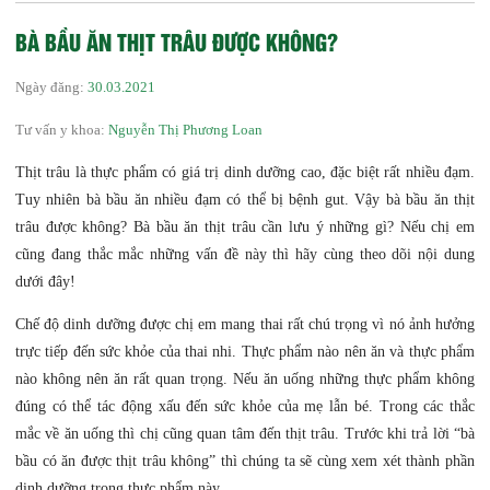
BÀ BẦU ĂN THỊT TRÂU ĐƯỢC KHÔNG?
Ngày đăng:
30.03.2021
Tư vấn y khoa:
Nguyễn Thị Phương Loan
Thịt trâu là thực phẩm có giá trị dinh dưỡng cao, đặc biệt rất nhiều đạm.
Tuy nhiên bà bầu ăn nhiều đạm có thể bị bệnh gut. Vậy bà bầu ăn thịt
trâu được không? Bà bầu ăn thịt trâu cần lưu ý những gì? Nếu chị em
cũng đang thắc mắc những vấn đề này thì hãy cùng theo dõi nội dung
dưới đây!
Chế độ dinh dưỡng được chị em mang thai rất chú trọng vì nó ảnh hưởng
trực tiếp đến sức khỏe của thai nhi. Thực phẩm nào nên ăn và thực phẩm
nào không nên ăn rất quan trọng. Nếu ăn uống những thực phẩm không
đúng có thể tác động xấu đến sức khỏe của mẹ lẫn bé. Trong các thắc
mắc về ăn uống thì chị cũng quan tâm đến thịt trâu. Trước khi trả lời “bà
bầu có ăn được thịt trâu không” thì chúng ta sẽ cùng xem xét thành phần
dinh dưỡng trong thực phẩm này.