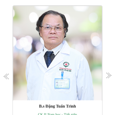
B.s Trần Văn Vỵ
CK II Nam học - Tiết niệu